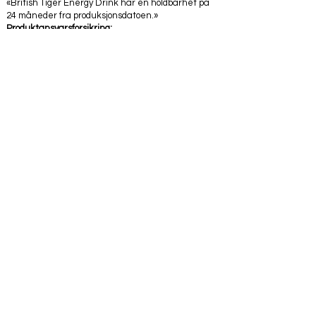
«British Tiger Energy Drink har en holdbarhet på
24 måneder fra produksjonsdatoen.»
Produktansvarsforsikring:
«Ja, vi kan støtte samsvarskrav og
produktdokumentasjon for internasjonale
markeder.»
Markedsføringsstøtte:
«Ja, vi tilbyr markedsføringsmateriell, plakater,
innhold på sosiale medier og reklamestøtte for
distributører.»
Leveringsgaranti:
«Ja, vi samarbeider med pålitelige
produksjonspartnere og kan støtte langsiktige
leveringsavtaler for distributører.»
FDA-kompatible og USA-kompatible etiketter,
⚡ Sterk formel
🌍 Internasjonal forsyning
🏆 Premium kvalitet
📈 Høye distributørmarginer