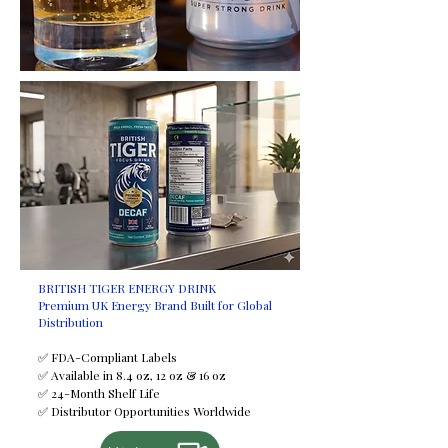
24 bokser per brett
6 bokser per gjennomsiktig
innpakning
4 omslag per brett
Fargede innpakninger er tilgjengelige
på forespørsel mot et tillegg i prisen.
Sertifiseringer
HALAL
FDA
ISO
BRITISH TIGER ENERGY DRINK
Premium UK Energy Brand Built for Global
FSSC
Distribution
GMP
HACCP
✅ FDA-Compliant Labels
✅ Available in 8.4 oz, 12 oz & 16 oz
✅ 24-Month Shelf Life
Minimumsbestillingsmengde (MOQ)
✅ Distributor Opportunities Worldwide
2950 brett