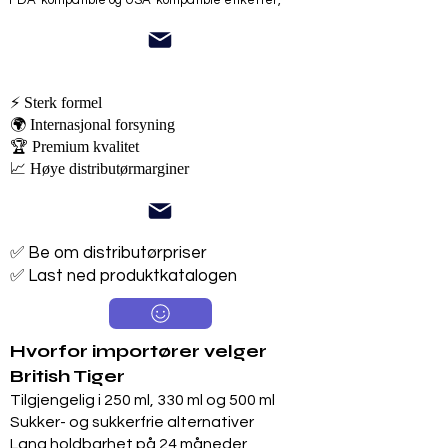
FDA-kompatible og USA-kompatible etiketter,
⚡ Sterk formel
🌍 Internasjonal forsyning
🏆 Premium kvalitet
📈 Høye distributørmarginer
✅ Be om distributørpriser
✅ Last ned produktkatalogen
Hvorfor importører velger
British Tiger
Tilgjengelig i 250 ml, 330 ml og 500 ml
Sukker- og sukkerfrie alternativer
Lang holdbarhet på 24 måneder