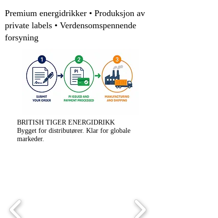
Premium energidrikker • Produksjon av
Salgsargumenter
private labels • Verdensomspennende
forsyning
OEM- og ODM-tjenester
tilgjengelig
Gratis vareprøver tilgjengelig
Gratis etikettdesigntjeneste
Kontakt
E-post: sales@britishtiger.co.uk
BRITISH TIGER ENERGIDRIKK
Bygget for distributører. Klar for globale
Produkt av
markeder.
BBFD