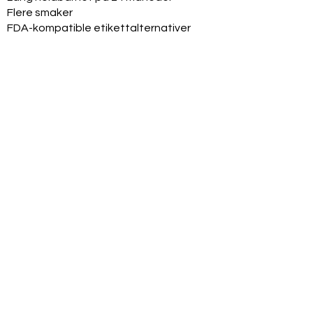
Flere smaker
FDA-kompatible etikettalternativer
Private Label-produksjon
Eksklusive territorielle muligheter
Markedsføringsstøtte tilgjengelig
Pålitelig internasjonal
produksjon
Internasjonale produksjonsanlegg
Kvalitetskontrollert produksjon
Produktdokumentasjon tilgjengelig
Eksporterfaring
FDA-kompatibel etikettstøtte
Halal, vegansk, kosher-alternativer
Produktsortiment
Med profesjonelle blikkgjengivelser:
Original klassiker
Lime Rush
Mango Charge
Masala Energy