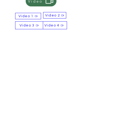
Video
Holdbarhet
Video 2
Video 1
24 måneder
Video 3
Video 4
Tilgjengelige størrelser
250 ml
330 ml
355 ml
500 ml
Betalingsvilkår
T/T (bankoverføring)
Hvis du ønsker å diskutere
alternative betalingsmåter,
vennligst gi oss beskjed.