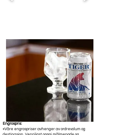
Engrospris:
«Våre engrospriser avhenger av ordrevolum og
destinasjon. Vennligst oppgi målmengde og