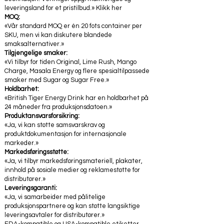
leveringsland for et pristilbud.» Klikk her
MOQ:
«Vår standard MOQ er én 20 fots container per
SKU, men vi kan diskutere blandede
smaksalternativer.»
Tilgjengelige smaker:
«Vi tilbyr for tiden Original, Lime Rush, Mango
Charge, Masala Energy og flere spesialtilpassede
smaker med Sugar og Sugar Free.»
Holdbarhet:
«British Tiger Energy Drink har en holdbarhet på
24 måneder fra produksjonsdatoen.»
Produktansvarsforsikring:
«Ja, vi kan støtte samsvarskrav og
produktdokumentasjon for internasjonale
markeder.»
Markedsføringsstøtte:
«Ja, vi tilbyr markedsføringsmateriell, plakater,
innhold på sosiale medier og reklamestøtte for
distributører.»
Leveringsgaranti:
«Ja, vi samarbeider med pålitelige
produksjonspartnere og kan støtte langsiktige
leveringsavtaler for distributører.»