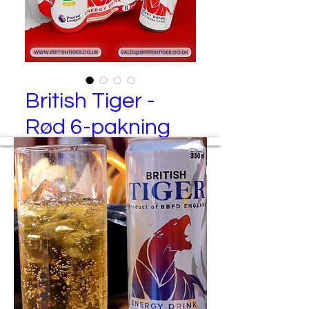
British Tiger -
Rød 6-pakning
British Tiger – Rød Energidrikk (6-
pakning)
Produsert av
Best Brand Food and Drinks Ltd
Pakkingsspesifikasjon