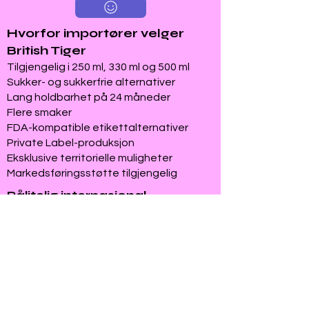
Hvorfor importører velger
British Tiger
Tilgjengelig i 250 ml, 330 ml og 500 ml
Sukker- og sukkerfrie alternativer
Lang holdbarhet på 24 måneder
Flere smaker
FDA-kompatible etikettalternativer
Private Label-produksjon
Eksklusive territorielle muligheter
Markedsføringsstøtte tilgjengelig
Pålitelig internasjonal
produksjon
Internasjonale produksjonsanlegg
Kvalitetskontrollert produksjon
Produktdokumentasjon tilgjengelig
Eksporterfaring
FDA-kompatibel etikettstøtte
Halal, vegansk, kosher-alternativer