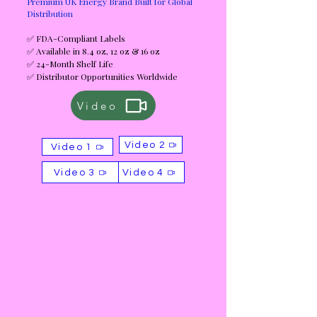
Premium UK Energy Brand Built for Global
Distribution
✅ FDA-Compliant Labels
✅ Available in 8.4 oz, 12 oz & 16 oz
✅ 24-Month Shelf Life
✅ Distributor Opportunities Worldwide
Video
Video 2
Video 1
Video 3
Video 4