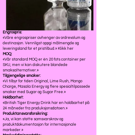
Engrospris:
«Våre engrospriser avhenger av ordrevolum og
destinasjon. Vennligst oppgi målmengde og
leveringsland for et pristilbud.» Klikk her
MOQ:
«Vår standard MOQ er én 20 fots container per
SKU, men vi kan diskutere blandede
smaksalternativer.»
Tilgjengelige smaker:
«Vi tilbyr for tiden Original, Lime Rush, Mango
Charge, Masala Energy og flere spesialtilpassede
smaker med Sugar og Sugar Free.»
Holdbarhet:
«British Tiger Energy Drink har en holdbarhet på
24 måneder fra produksjonsdatoen.»
Produktansvarsforsikring:
«Ja, vi kan støtte samsvarskrav og
produktdokumentasjon for internasjonale
markeder.»