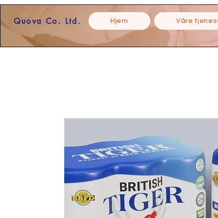
Quova Co. Ltd.
Hjem
Våre tjenes