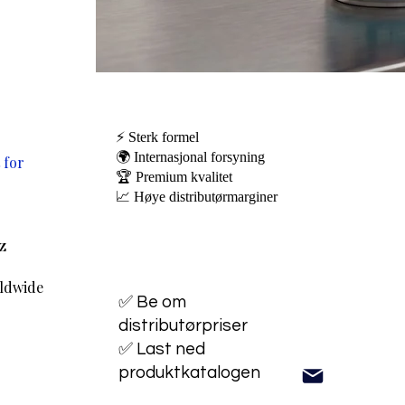
⚡ Sterk formel
🌍 Internasjonal forsyning
 for
🏆 Premium kvalitet
📈 Høye distributørmarginer
oz
rldwide
✅ Be om
distributørpriser
✅ Last ned
produktkatalogen