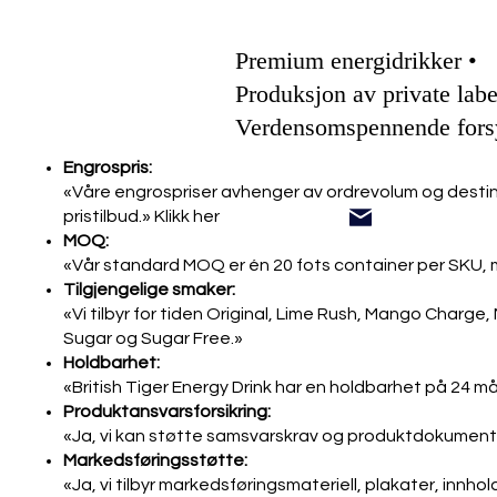
Premium energidrikker •
Produksjon av private labe
Verdensomspennende fors
Engrospris:
«Våre engrospriser avhenger av ordrevolum og destin
pristilbud.» Klikk her
MOQ:
«Vår standard MOQ er én 20 fots container per SKU, 
Tilgjengelige smaker:
«Vi tilbyr for tiden Original, Lime Rush, Mango Charg
Sugar og Sugar Free.»
Holdbarhet:
«British Tiger Energy Drink har en holdbarhet på 24 
Produktansvarsforsikring:
«Ja, vi kan støtte samsvarskrav og produktdokumenta
Markedsføringsstøtte:
«Ja, vi tilbyr markedsføringsmateriell, plakater, innho