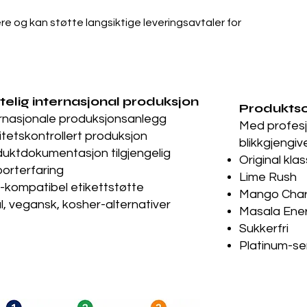
e og kan støtte langsiktige leveringsavtaler for
itelig internasjonal produksjon
Produktso
rnasjonale produksjonsanlegg
Med profesj
itetskontrollert produksjon
blikkgjengive
uktdokumentasjon tilgjengelig
Original klas
orterfaring
Lime Rush
kompatibel etikettstøtte
Mango Cha
l, vegansk, kosher-alternativer
Masala Ene
Sukkerfri
Platinum-se