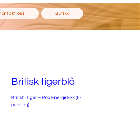
Kontakt oss
Butikk
Britisk tigerblå
British Tiger – Rød Energidrikk (6-
pakning)
Produsert av
Best Brand Food and Drinks Ltd