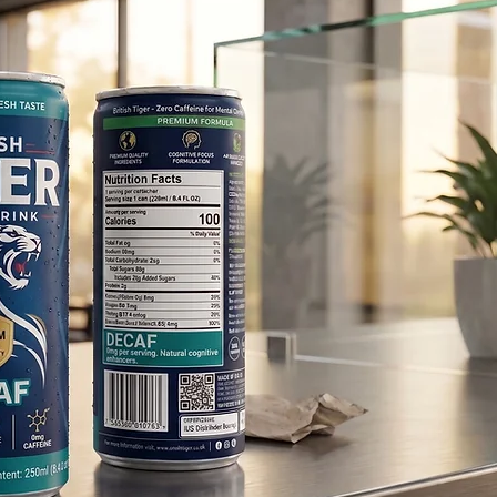
2950 brett
Holdbarhet
24 måneder
Tilgjengelige størrelser
250 ml
330 ml
355 ml
500 ml
Betalingsvilkår
T/T (bankoverføring)
Hvis du ønsker å diskutere alternative