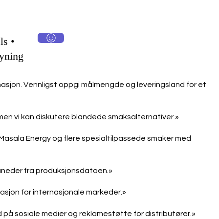
ls •
yning
asjon. Vennligst oppgi målmengde og leveringsland for et
men vi kan diskutere blandede smaksalternativer.»
e, Masala Energy og flere spesialtilpassede smaker med
måneder fra produksjonsdatoen.»
sjon for internasjonale markeder.»
ld på sosiale medier og reklamestøtte for distributører.»