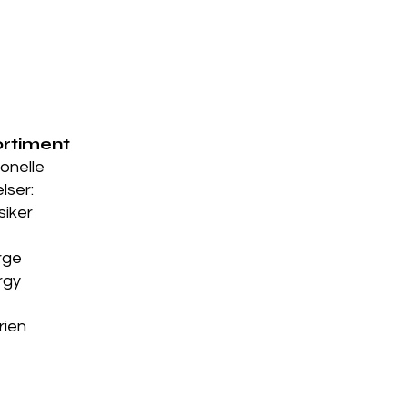
rtiment
onelle
lser:
siker
rge
rgy
rien