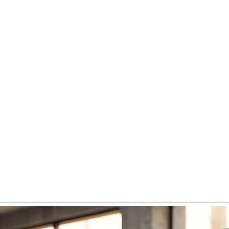
Pakkingsspesifikasjon
24 bokser per brett
6 bokser per gjennomsiktig innpakning
4 omslag per brett
Fargede innpakninger er tilgjengelige på
forespørsel mot et tillegg i prisen.
Sertifiseringer
HALAL
FDA
ISO
FSSC
GMP
HACCP
Minimumsbestillingsmengde (MOQ)