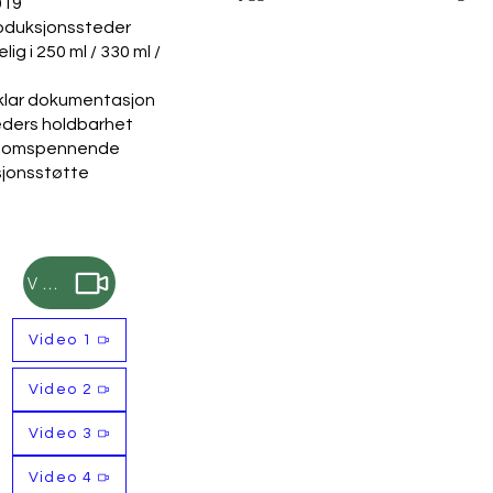
019
roduksjonssteder
lig i 250 ml / 330 ml /
klar dokumentasjon
ders holdbarhet
somspennende
sjonsstøtte
Video
Video 1
Video 2
Video 3
Video 4