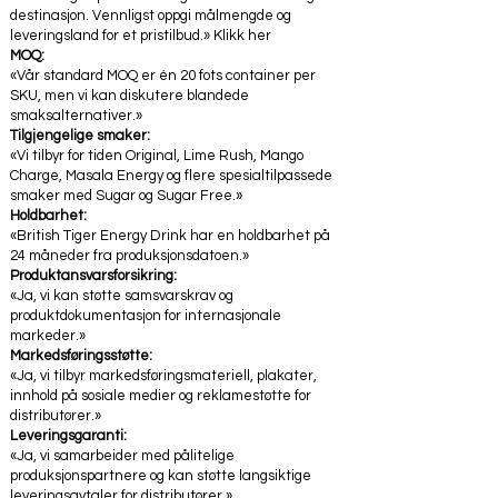
destinasjon. Vennligst oppgi målmengde og
leveringsland for et pristilbud.» Klikk her
MOQ:
«Vår standard MOQ er én 20 fots container per
SKU, men vi kan diskutere blandede
smaksalternativer.»
Tilgjengelige smaker:
«Vi tilbyr for tiden Original, Lime Rush, Mango
Charge, Masala Energy og flere spesialtilpassede
smaker med Sugar og Sugar Free.»
Holdbarhet:
«British Tiger Energy Drink har en holdbarhet på
24 måneder fra produksjonsdatoen.»
Produktansvarsforsikring:
«Ja, vi kan støtte samsvarskrav og
produktdokumentasjon for internasjonale
markeder.»
Markedsføringsstøtte:
«Ja, vi tilbyr markedsføringsmateriell, plakater,
innhold på sosiale medier og reklamestøtte for
distributører.»
Leveringsgaranti:
«Ja, vi samarbeider med pålitelige
produksjonspartnere og kan støtte langsiktige
leveringsavtaler for distributører.»