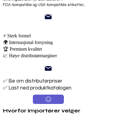
FDA-kompatible og USA-kompatible etiketter,
⚡ Sterk formel
🌍 Internasjonal forsyning
🏆 Premium kvalitet
📈 Høye distributørmarginer
✅ Be om distributørpriser
✅ Last ned produktkatalogen
Hvorfor importører velger
British Tiger
Tilgjengelig i 250 ml, 330 ml og 500 ml
Sukker- og sukkerfrie alternativer