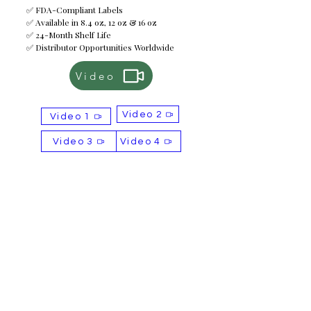
✅ FDA-Compliant Labels
✅ Available in 8.4 oz, 12 oz & 16 oz
✅ 24-Month Shelf Life
✅ Distributor Opportunities Worldwide
Video
Video 2
Video 1
Video 3
Video 4