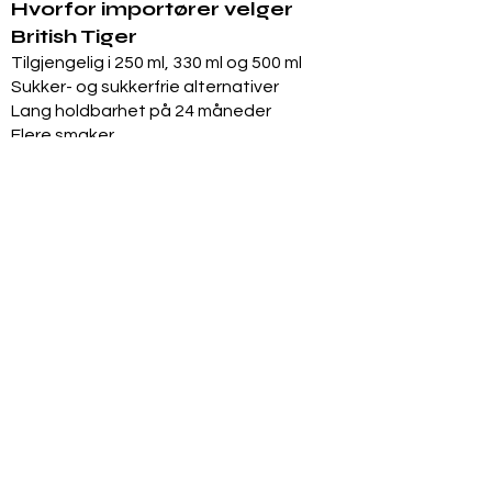
Hvorfor importører velger
British Tiger
Tilgjengelig i 250 ml, 330 ml og 500 ml
Sukker- og sukkerfrie alternativer
Lang holdbarhet på 24 måneder
Flere smaker
FDA-kompatible etikettalternativer
Private Label-produksjon
Eksklusive territorielle muligheter
Markedsføringsstøtte tilgjengelig
Pålitelig internasjonal
produksjon
Internasjonale produksjonsanlegg
Kvalitetskontrollert produksjon
Produktdokumentasjon tilgjengelig
Eksporterfaring
FDA-kompatibel etikettstøtte
Halal, vegansk, kosher-alternativer
Produktsortiment