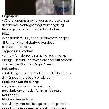
Engrospris:
«Våre engrospriser avhenger av ordrevolum og
destinasjon. Vennligst oppgi målmengde og
leveringsland for et pristilbud.» Klikk her
MOQ:
«Vår standard MOQ er én 20 fots container per
SKU, men vi kan diskutere blandede
smaksalternativer.»
Tilgjengelige smaker:
«Vi tilbyr for tiden Original, Lime Rush, Mango
Charge, Masala Energy og flere spesialtilpassede
smaker med Sugar og Sugar Free.»
Holdbarhet:
«British Tiger Energy Drink har en holdbarhet på
24 måneder fra produksjonsdatoen.»
Produktansvarsforsikring:
«Ja, vi kan støtte samsvarskrav og
produktdokumentasjon for internasjonale
markeder.»
Markedsføringsstøtte:
«Ja, vi tilbyr markedsføringsmateriell, plakater,
innhold på sosiale medier og reklamestøtte for