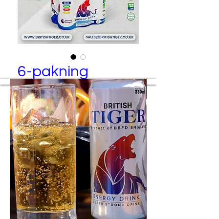
6-pakning
British Tiger – Rød Energidrikk (6-
pakning)
Produsert av
Best Brand Food and Drinks Ltd
Pakkingsspesifikasjon
24 bokser per brett
6 bokser per gjennomsiktig