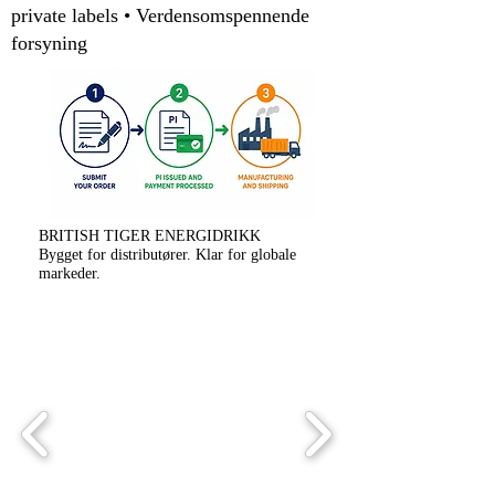
private labels • Verdensomspennende
forsyning
OEM- og ODM-tjenester
tilgjengelig
Gratis vareprøver tilgjengelig
Gratis etikettdesigntjeneste
Kontakt
E-post: sales@britishtiger.co.uk
BRITISH TIGER ENERGIDRIKK
Bygget for distributører. Klar for globale
Produkt av
markeder.
BBFD