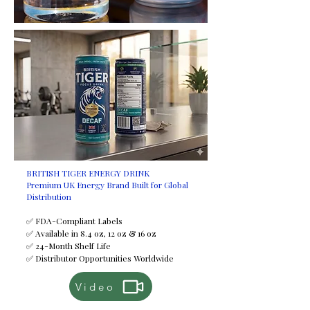
innpakning
4 omslag per brett
Fargede innpakninger er tilgjengelige
på forespørsel mot et tillegg i prisen.
Sertifiseringer
HALAL
FDA
ISO
BRITISH TIGER ENERGY DRINK
Premium UK Energy Brand Built for Global
FSSC
Distribution
GMP
HACCP
✅ FDA-Compliant Labels
✅ Available in 8.4 oz, 12 oz & 16 oz
✅ 24-Month Shelf Life
Minimumsbestillingsmengde (MOQ)
✅ Distributor Opportunities Worldwide
2950 brett
Video