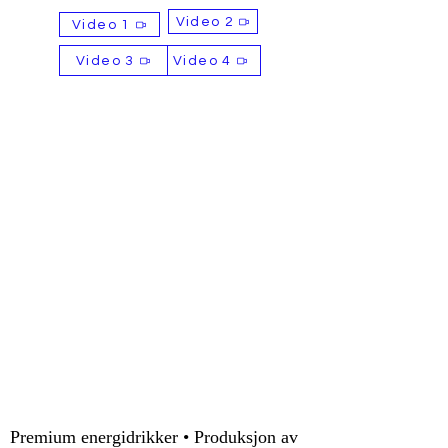
Holdbarhet
Video 2
Video 1
24 måneder
Video 3
Video 4
Tilgjengelige størrelser
250 ml
330 ml
355 ml
500 ml
Betalingsvilkår
T/T (bankoverføring)
Hvis du ønsker å diskutere
alternative betalingsmåter,
vennligst gi oss beskjed.
Premium energidrikker • Produksjon av
Salgsargumenter