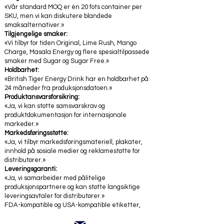
«Vår standard MOQ er én 20 fots container per
SKU, men vi kan diskutere blandede
smaksalternativer.»
Tilgjengelige smaker:
«Vi tilbyr for tiden Original, Lime Rush, Mango
Charge, Masala Energy og flere spesialtilpassede
smaker med Sugar og Sugar Free.»
Holdbarhet:
«British Tiger Energy Drink har en holdbarhet på
24 måneder fra produksjonsdatoen.»
Produktansvarsforsikring:
«Ja, vi kan støtte samsvarskrav og
produktdokumentasjon for internasjonale
markeder.»
Markedsføringsstøtte:
«Ja, vi tilbyr markedsføringsmateriell, plakater,
innhold på sosiale medier og reklamestøtte for
distributører.»
Leveringsgaranti:
«Ja, vi samarbeider med pålitelige
produksjonspartnere og kan støtte langsiktige
leveringsavtaler for distributører.»
FDA-kompatible og USA-kompatible etiketter,