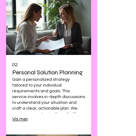
02.
Personal Solution Planning
Gain a personalized strategy
tailored to your individual
requirements and goals. This
service involves in-depth discussions
to understand your situation and
craft a clear, actionable plan. We
ensure every step is aligned with
Vis mer
your personal aspirations for success
and clarity.