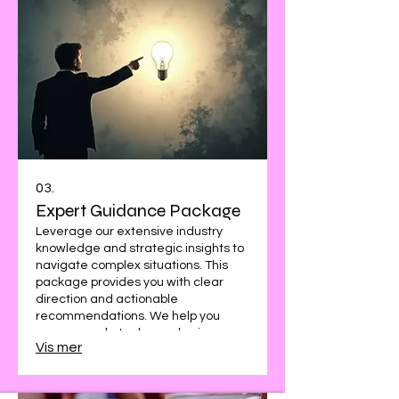
03.
Expert Guidance Package
Leverage our extensive industry
knowledge and strategic insights to
navigate complex situations. This
package provides you with clear
direction and actionable
recommendations. We help you
overcome obstacles and seize
Vis mer
opportunities with confidence,
supported by professional expertise.