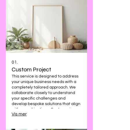
01.
Custom Project
This service is designed to address
your unique business needs with a
completely tailored approach. We
collaborate closely to understand
your specific challenges and
develop bespoke solutions that align
with your objectives. Our team is
Vis mer
dedicated to delivering exceptional
results for your one-of-a-kind
endeavor.