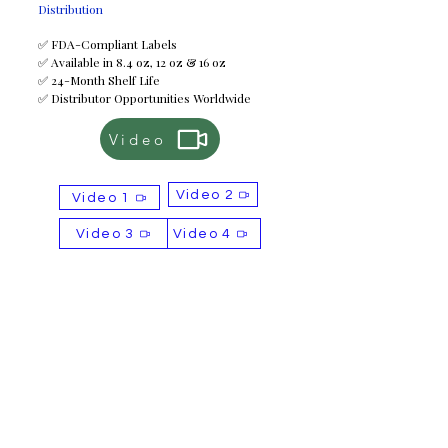
Distribution
✅ FDA-Compliant Labels
✅ Available in 8.4 oz, 12 oz & 16 oz
✅ 24-Month Shelf Life
✅ Distributor Opportunities Worldwide
Video
Video 2
Video 1
Video 3
Video 4