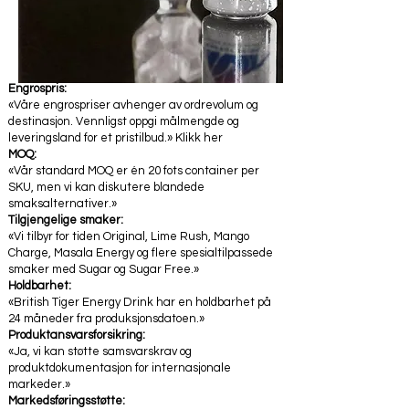
Engrospris:
«Våre engrospriser avhenger av ordrevolum og
destinasjon. Vennligst oppgi målmengde og
leveringsland for et pristilbud.» Klikk her
MOQ:
«Vår standard MOQ er én 20 fots container per
SKU, men vi kan diskutere blandede
smaksalternativer.»
Tilgjengelige smaker:
«Vi tilbyr for tiden Original, Lime Rush, Mango
Charge, Masala Energy og flere spesialtilpassede
smaker med Sugar og Sugar Free.»
Holdbarhet:
«British Tiger Energy Drink har en holdbarhet på
24 måneder fra produksjonsdatoen.»
Produktansvarsforsikring:
«Ja, vi kan støtte samsvarskrav og
produktdokumentasjon for internasjonale
markeder.»
Markedsføringsstøtte: